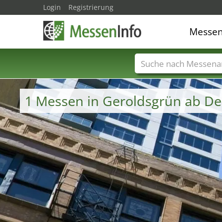
Login
Registrierung
Messe
Messenamen
Län
1 Messen in Geroldsgrün ab D