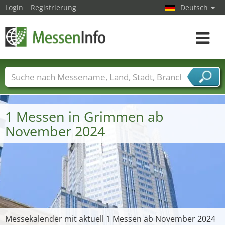
Login
Registrierung
Deutsch
Toggle
navigat
Messenamen
Länder
Städte
Branchen
Dienstleisterbranchen
1 Messen in Grimmen ab
November 2024
Messekalender mit aktuell 1 Messen ab November 2024