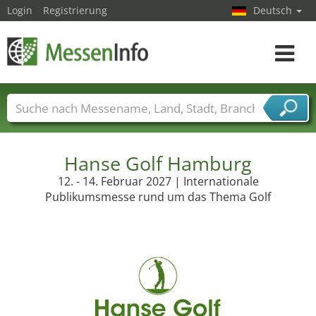
Login
Registrierung
Deutsch
Toggle
navigat
Messenamen
Länder
Städte
Branchen
Dienstleisterbranchen
Hanse Golf Hamburg
12. - 14. Februar 2027 | Internationale
Publikumsmesse rund um das Thema Golf