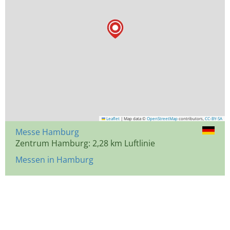
Leaflet
|
Map data ©
OpenStreetMap
contributors,
CC-BY-SA
Messe Hamburg
Zentrum Hamburg: 2,28 km Luftlinie
Messen in Hamburg