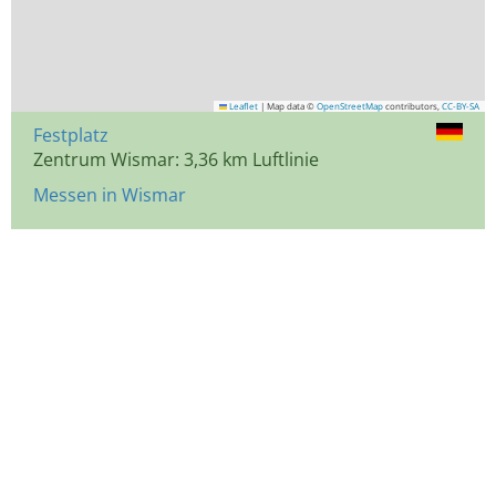
Leaflet
|
Map data ©
OpenStreetMap
contributors,
CC-BY-SA
Festplatz
Zentrum Wismar: 3,36 km Luftlinie
Messen in Wismar