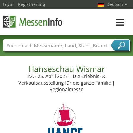
Login
Registrierung
Deutsch
Toggle
navigat
Messenamen
Länder
Städte
Branchen
Dienstleisterbranchen
Hanseschau Wismar
22. - 25. April 2027 | Die Erlebnis- &
Verkaufsausstellung für die ganze Familie |
Regionalmesse