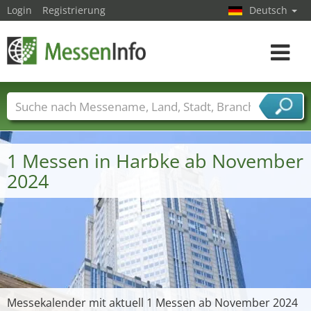
Login
Registrierung
Deutsch
Toggle
navigat
Messenamen
Länder
Städte
Branchen
Dienstleisterbranchen
1 Messen in Harbke ab November
2024
Messekalender mit aktuell 1 Messen ab November 2024