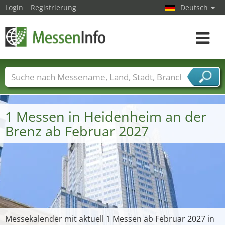
Login
Registrierung
Deutsch
Toggle
navigat
Messenamen
Länder
Städte
Branchen
Dienstleisterbranchen
1 Messen in Heidenheim an der
Brenz ab Februar 2027
Messekalender mit aktuell 1 Messen ab Februar 2027 in