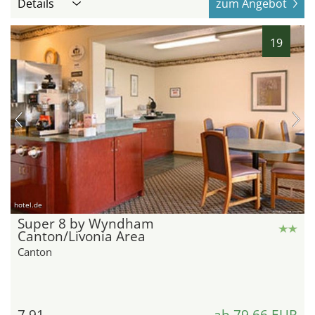
Details
zum Angebot
19
hotel.de
Super 8 by Wyndham
Canton/Livonia Area
Canton
7,91
ab 79,66 EUR