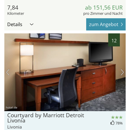
7,84
ab 151,56 EUR
Kilometer
pro Zimmer und Nacht
Details
zum Angebot
12
hotel.de
Courtyard by Marriott Detroit
Livonia
78%
Livonia