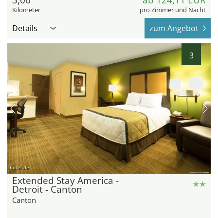
3,06
ab 124,11 EUR
Kilometer
pro Zimmer und Nacht
Details
zum Angebot
3
hotel.de
Extended Stay America -
Detroit - Canton
Canton