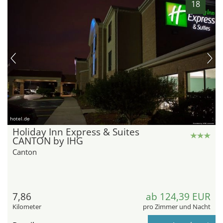
18
hotel.de
Holiday Inn Express & Suites
CANTON by IHG
Canton
7,86
ab 124,39 EUR
Kilometer
pro Zimmer und Nacht