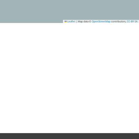
Leaflet
|
Map data ©
OpenStreetMap
contributors,
CC-BY-SA