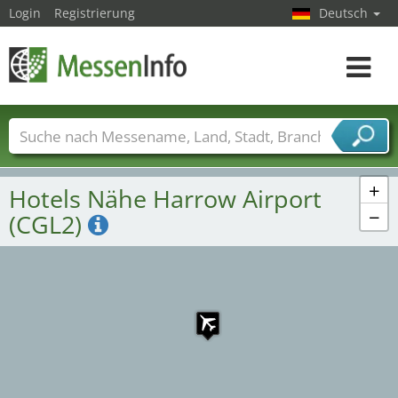
Login
Registrierung
Deutsch
Toggle
navigat
Messenamen
Länder
Städte
Branchen
Dienstleisterbranchen
+
Hotels Nähe Harrow Airport
−
(CGL2)