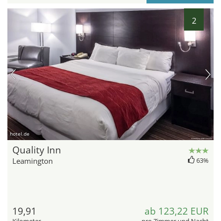
2
hotel.de
Quality Inn
Leamington
63%
19,91
ab 123,22 EUR