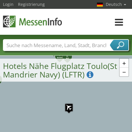
Login
Registrierung
Deutsch
Toggle
navigat
7
3
Messenamen
Länder
Städte
Branchen
1
2
Dienstleisterbranchen
+
Hotels Nähe Flugplatz Toulo(St
−
Mandrier Navy) (LFTR)