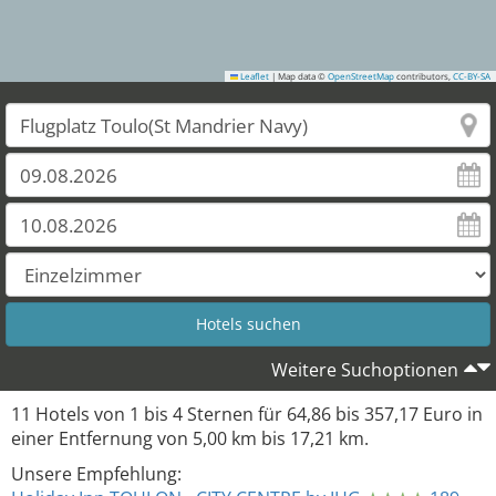
Leaflet
|
Map data ©
OpenStreetMap
contributors,
CC-BY-SA
Weitere Suchoptionen
11
Hotels von
1
bis
4
Sternen für
64,86
bis
357,17
Euro in
einer Entfernung von
5,00
km bis
17,21
km.
Unsere Empfehlung: