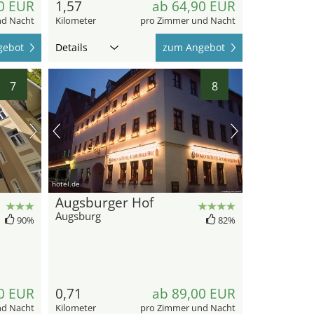
0 EUR
1,57
ab 64,90 EUR
nd Nacht
Kilometer
pro Zimmer und Nacht
gebot
Details
zum Angebot
7
8
hotel.de
Augsburger Hof
Augsburg
90%
82%
0 EUR
0,71
ab 89,00 EUR
nd Nacht
Kilometer
pro Zimmer und Nacht