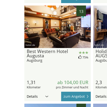
13
hotel.de
hotel.de
Best Western Hotel
Holid
Augusta
AUGS
75%
Augsburg
Augsb
1,31
ab 104,00 EUR
2,3
Kilometer
pro Zimmer und Nacht
Kilomet
Details
zum Angebot
Details