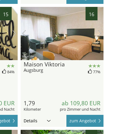
15
16
hotel.de
Maison Viktoria
Augsburg
84%
77%
0 EUR
1,79
ab 109,80 EUR
nd Nacht
Kilometer
pro Zimmer und Nacht
gebot
Details
zum Angebot