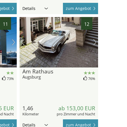
gebot
Details
zum Angebot
11
12
hotel.de
Am Rathaus
Augsburg
73%
76%
5 EUR
1,46
ab 153,00 EUR
nd Nacht
Kilometer
pro Zimmer und Nacht
gebot
Details
zum Angebot