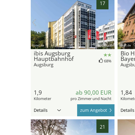
17
hotel.de
hotel.de
ibis Augsburg
Bio H
Hauptbahnhof
Bayer
68%
Augsburg
Augsb
1,9
ab 90,00 EUR
1,84
Kilometer
pro Zimmer und Nacht
Kilomet
Details
zum Angebot
Details
21