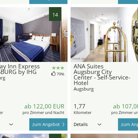
14
hotel.de
ay Inn Express
ANA Suites
BURG by IHG
Augsburg City
79%
Center - Self-Service-
urg
Hotel
Augsburg
ab 122,00 EUR
1,77
ab 107,0
er
pro Zimmer und Nacht
Kilometer
pro Zimmer u
zum Angebot
Details
zum An