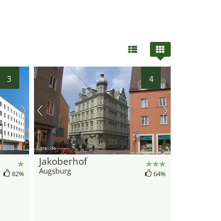
3
4
hotel.de
Jakoberhof
Augsburg
82%
64%