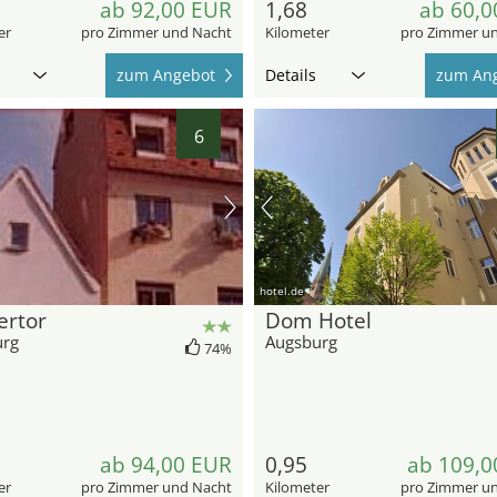
ab 92,00 EUR
1,68
ab 60,0
er
pro Zimmer und Nacht
Kilometer
pro Zimmer u
zum Angebot
Details
zum An
6
hotel.de
ertor
Dom Hotel
urg
Augsburg
74%
ab 94,00 EUR
0,95
ab 109,0
er
pro Zimmer und Nacht
Kilometer
pro Zimmer u