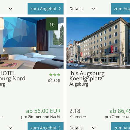
zum Angebot
Details
zum An
10
hotel.de
HOTEL
ibis Augsburg
burg-Nord
Koenigsplatz
89%
urg
Augsburg
ab 56,00 EUR
2,18
ab 86,4
er
pro Zimmer und Nacht
Kilometer
pro Zimmer u
zum Angebot
Details
zum An