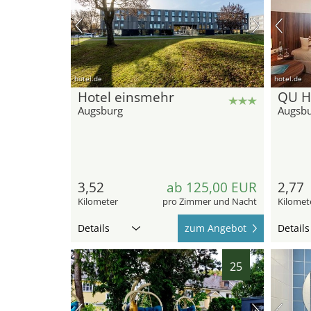
hotel.de
hotel.de
Hotel einsmehr
QU H
Augsburg
Augsb
3,52
ab 125,00 EUR
2,77
Kilometer
pro Zimmer und Nacht
Kilomet
Details
zum Angebot
Details
25