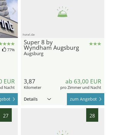
hotel.de
Super 8 by
Wyndham Augsburg
77%
Augsburg
0 EUR
3,87
ab 63,00 EUR
nd Nacht
Kilometer
pro Zimmer und Nacht
gebot
Details
zum Angebot
27
28