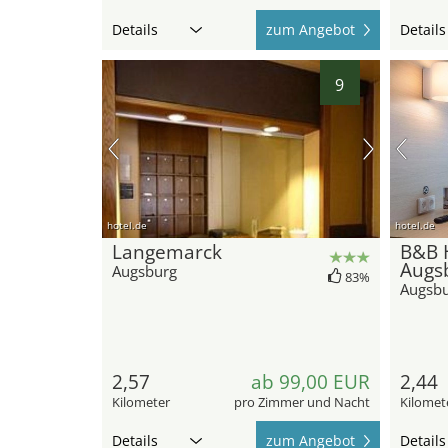
Details
zum Angebot
Details
9
hotel.de
hotel.de
Langemarck
B&B 
Augs
Augsburg
83%
Augsb
2,57
ab 99,00 EUR
2,44
Kilometer
pro Zimmer und Nacht
Kilomet
Details
zum Angebot
Details