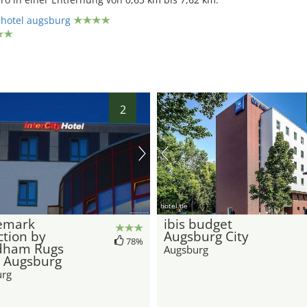
hotel augsburg
32
2
hotel.de
emark
ibis budget
ction by
Augsburg City
78%
ham Rugs
Augsburg
l Augsburg
urg