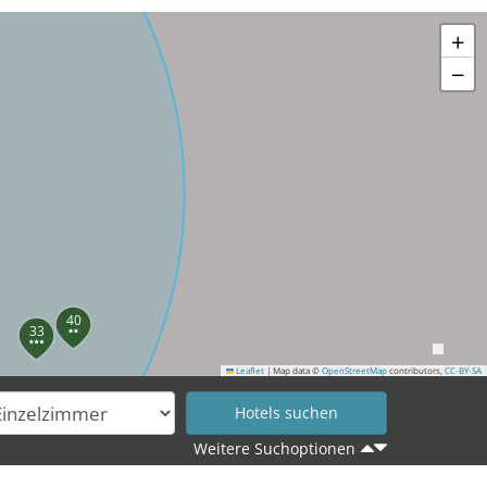
+
−
40
33
Leaflet
|
Map data ©
OpenStreetMap
contributors,
CC-BY-SA
Weitere Suchoptionen