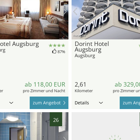
hotel.de
otel Augsburg
Dorint Hotel
Augsburg
urg
87%
Augsburg
ab 118,00 EUR
2,61
ab 329,0
er
pro Zimmer und Nacht
Kilometer
pro Zimmer u
zum Angebot
Details
zum An
26