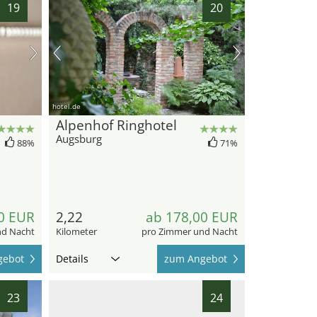
19
20
hotel.de
Alpenhof Ringhotel
Augsburg
88%
71%
0 EUR
2,22
ab 178,00 EUR
nd Nacht
Kilometer
pro Zimmer und Nacht
gebot
Details
zum Angebot
23
24