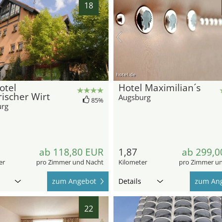
18
hotel.de
otel
Hotel Maximilian´s
ischer Wirt
Augsburg
85%
urg
ab 118,80 EUR
1,87
ab 299,0
er
pro Zimmer und Nacht
Kilometer
pro Zimmer u
zum Angebot
Details
zum An
22