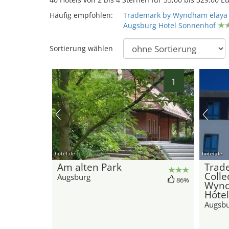
Häufig empfohlen:
Trademark by Wyndham elaya 
Augsburg Hotel Sonnenhof
Sortierung wählen
1
hotel.de
hotel.de
Am alten Park
Trad
Colle
Augsburg
86%
Wynd
Hote
Augsb