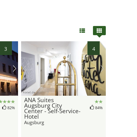
3
4
hotel.de
ANA Suites
Augsburg City
82%
84%
Center - Self-Service-
Hotel
Augsburg