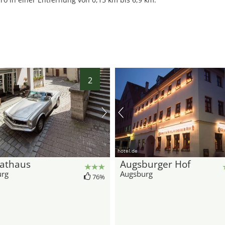
2
hotel.de
athaus
Augsburger Hof
urg
Augsburg
76%