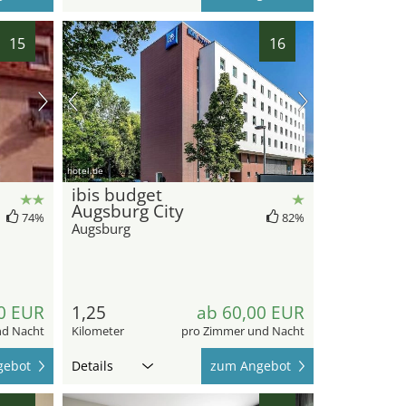
15
16
hotel.de
ibis budget
Augsburg City
74%
82%
Augsburg
0 EUR
1,25
ab 60,00 EUR
nd Nacht
Kilometer
pro Zimmer und Nacht
gebot
Details
zum Angebot