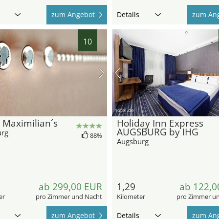
zum Angebot
Details
zum An
10
hotel.de
 Maximilian´s
Holiday Inn Express
AUGSBURG by IHG
urg
88%
Augsburg
ab 299,00 EUR
1,29
ab 122,0
er
pro Zimmer und Nacht
Kilometer
pro Zimmer u
zum Angebot
Details
zum An