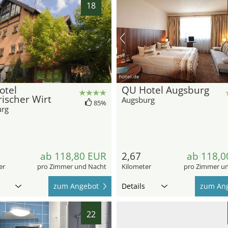
18
hotel.de
otel
QU Hotel Augsburg
ischer Wirt
Augsburg
85%
urg
ab 118,80 EUR
2,67
ab 118,0
er
pro Zimmer und Nacht
Kilometer
pro Zimmer u
zum Angebot
Details
zum An
22