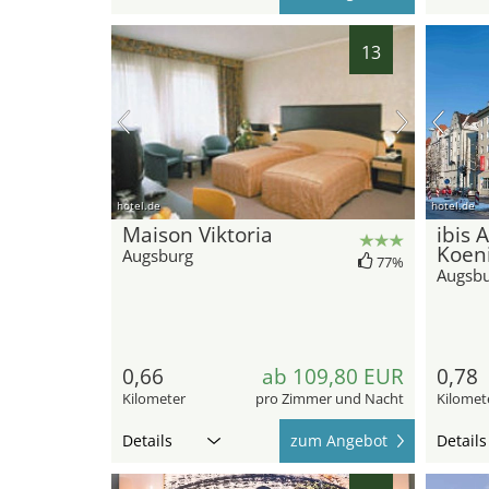
13
hotel.de
hotel.de
Maison Viktoria
ibis 
Koeni
Augsburg
77%
Augsb
0,66
ab 109,80 EUR
0,78
Kilometer
pro Zimmer und Nacht
Kilomet
Details
zum Angebot
Details