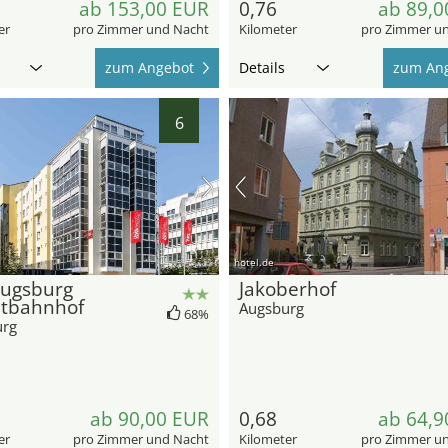
ab 153,00 EUR
0,76
ab 89,0
er
pro Zimmer und Nacht
Kilometer
pro Zimmer u
zum Angebot
Details
zum An
6
hotel.de
Augsburg
Jakoberhof
tbahnhof
Augsburg
68%
urg
ab 90,00 EUR
0,68
ab 64,9
er
pro Zimmer und Nacht
Kilometer
pro Zimmer u