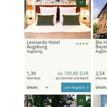
17
hotel.de
hotel.de
Leonardo Hotel
Bio H
Augsburg
Bayer
Augsburg
Augsb
1,39
ab 100,80 EUR
2,54
Kilometer
pro Zimmer und Nacht
Kilomet
Details
zum Angebot
Details
21