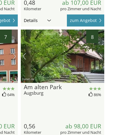
0 EUR
0,48
ab 107,00 EUR
nd Nacht
Kilometer
pro Zimmer und Nacht
gebot
Details
zum Angebot
7
8
hotel.de
Am alten Park
Augsburg
64%
86%
0 EUR
0,56
ab 98,00 EUR
nd Nacht
Kilometer
pro Zimmer und Nacht