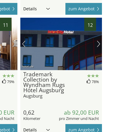
gebot
Details
zum Angebot
11
12
hotel.de
Trademark
Collection by
79%
78%
Wyndham Rugs
Hotel Augsburg
Augsburg
0 EUR
0,62
ab 92,00 EUR
nd Nacht
Kilometer
pro Zimmer und Nacht
gebot
Details
zum Angebot