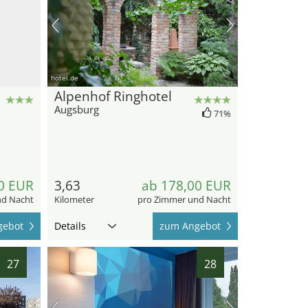
hotel.de
Alpenhof Ringhotel
Augsburg
71%
0 EUR
3,63
ab 178,00 EUR
nd Nacht
Kilometer
pro Zimmer und Nacht
gebot
Details
zum Angebot
27
28