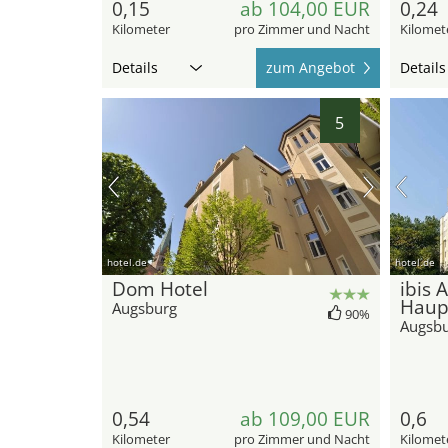
0,15
ab 104,00 EUR
0,24
Kilometer
pro Zimmer und Nacht
Kilomet
Details
zum Angebot
Details
5
hotel.de
hotel.de
Dom Hotel
ibis 
Haup
Augsburg
90%
Augsb
0,54
ab 109,00 EUR
0,6
Kilometer
pro Zimmer und Nacht
Kilomet