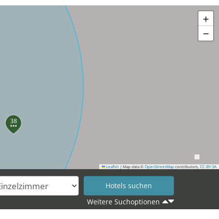
+
−
38
Leaflet
|
Map data ©
OpenStreetMap
contributors,
CC-BY-SA
Weitere Suchoptionen