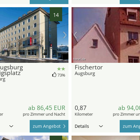
14
hotel.de
Augsburg
Fischertor
gsplatz
Augsburg
73%
urg
ab 86,45 EUR
0,87
ab 94,0
er
pro Zimmer und Nacht
Kilometer
pro Zimmer u
zum Angebot
Details
zum An