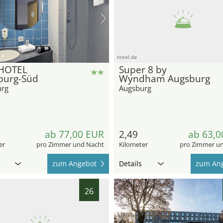
hotel.de
HOTEL
Super 8 by
burg-Süd
Wyndham Augsburg
urg
Augsburg
ab 77,00 EUR
2,49
ab 63,0
er
pro Zimmer und Nacht
Kilometer
pro Zimmer u
zum Angebot
Details
zum An
26