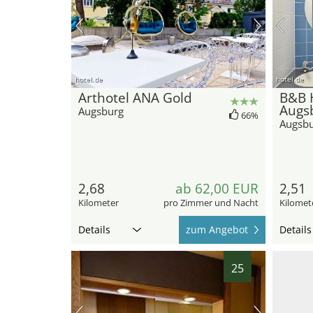
hotel.de
hotel.de
Arthotel ANA Gold
B&B 
Augs
Augsburg
66%
Augsb
2,68
ab 62,00 EUR
2,51
Kilometer
pro Zimmer und Nacht
Kilomet
Details
zum Angebot
Details
25