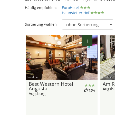
Häufig empfohlen:
EuroHotel
Haunstetter Hof
Sortierung wählen
1
hotel.de
hotel.de
Best Western Hotel
Am R
Augusta
Augsb
75%
Augsburg