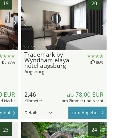
19
20
hotel.de
Trademark by
Wyndham elaya
87%
86%
hotel augsburg
Augsburg
0 EUR
2,46
ab 78,00 EUR
nd Nacht
Kilometer
pro Zimmer und Nacht
gebot
Details
zum Angebot
23
24