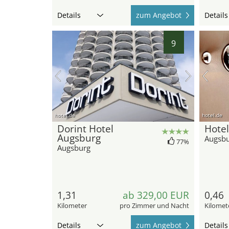
Details
zum Angebot
Details
9
hotel.de
hotel.de
Dorint Hotel
Hotel
Augsburg
Augsb
77%
Augsburg
1,31
ab 329,00 EUR
0,46
Kilometer
pro Zimmer und Nacht
Kilomet
Details
zum Angebot
Details