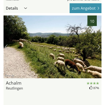
Details
zum Angebot
10
hotel.de
Achalm
Reutlingen
87%