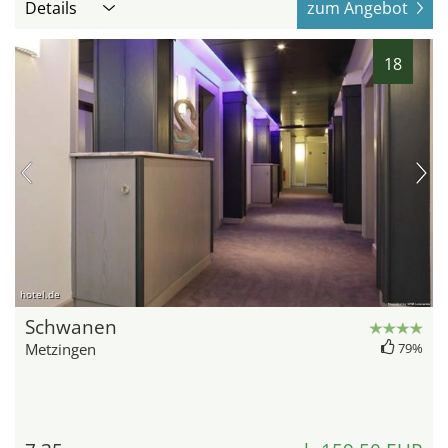
Details
zum Angebot
18
hotel.de
Schwanen
Metzingen
79%