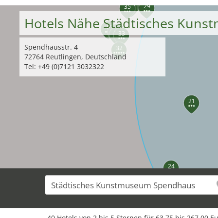
34
30
29
35
Hotels Nähe Städtisches Kun
39
37
38
36
33
Spendhausstr. 4
32
72764 Reutlingen, Deutschland
Tel: +49 (0)7121 3032322
21
24
40 Hotels von 2 bis 5 Sternen für 63,75 bis 267,00 E