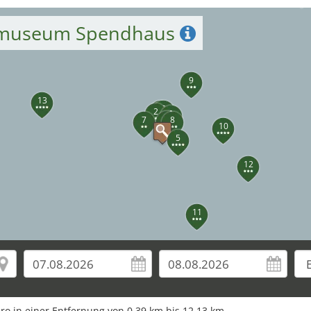
stmuseum Spendhaus
9
13
3
6
2
1
4
7
8
10
5
12
11
uro in einer Entfernung von 0,39 km bis 12,13 km.