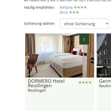
Häufig empfohlen:
Fortuna
Arcis
Sortierung wählen
1
hotel.de
hotel.de
DORMERO Hotel
Germ
Reutlingen
Reutli
Reutlingen