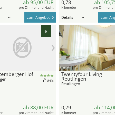
ab 95,00 EUR
0,78
ab 105,7
er
pro Zimmer und Nacht
Kilometer
pro Zimmer u
zum Angebot
Details
zum An
6
hotel.de
temberger Hof
Twentyfour Living
Reutlingen
ngen
84%
Reutlingen
ab 88,00 EUR
0,79
ab 114,0
er
pro Zimmer und Nacht
Kilometer
pro Zimmer u