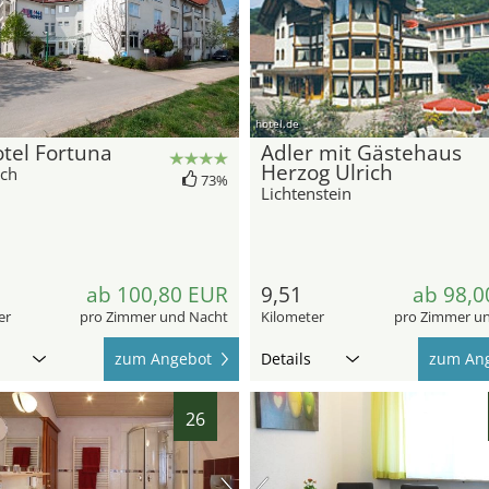
hotel.de
tel Fortuna
Adler mit Gästehaus
Herzog Ulrich
ich
73%
Lichtenstein
ab 100,80 EUR
9,51
ab 98,0
er
pro Zimmer und Nacht
Kilometer
pro Zimmer u
zum Angebot
Details
zum An
26