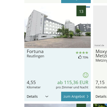
13
hotel.de
hotel.de
Fortuna
Moxy 
Metz
Reutlingen
70%
Metzin
4,55
ab 115,36 EUR
7,15
Kilometer
pro Zimmer und Nacht
Kilomet
Details
zum Angebot
Details