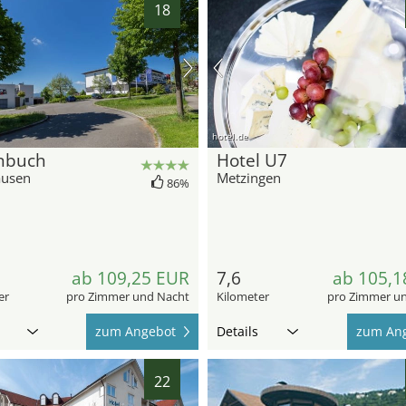
18
hotel.de
nbuch
Hotel U7
ausen
Metzingen
86%
ab 109,25 EUR
7,6
ab 105,1
er
pro Zimmer und Nacht
Kilometer
pro Zimmer u
zum Angebot
Details
zum An
22