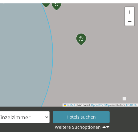
31
+
−
40
Leaflet
|
Map data ©
OpenStreetMap
contributors,
CC-BY-SA
Weitere Suchoptionen