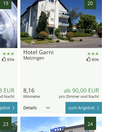
19
20
hotel.de
Hotel Garni
Metzingen
85%
80%
8 EUR
8,16
ab 90,00 EUR
nd Nacht
Kilometer
pro Zimmer und Nacht
gebot
Details
zum Angebot
23
24