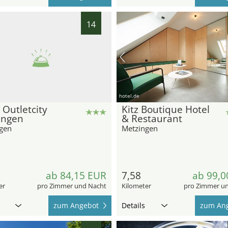
14
hotel.de
Outletcity
Kitz Boutique Hotel
ingen
& Restaurant
gen
Metzingen
ab 84,15 EUR
7,58
ab 99,0
er
pro Zimmer und Nacht
Kilometer
pro Zimmer u
zum Angebot
Details
zum An