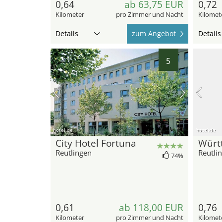
0,64
ab 63,75 EUR
0,72
Kilometer
pro Zimmer und Nacht
Kilomet
Details
zum Angebot
Details
5
hotel.de
hotel.de
City Hotel Fortuna
Würt
Reutlingen
Reutli
74%
0,61
ab 118,00 EUR
0,76
Kilometer
pro Zimmer und Nacht
Kilomet