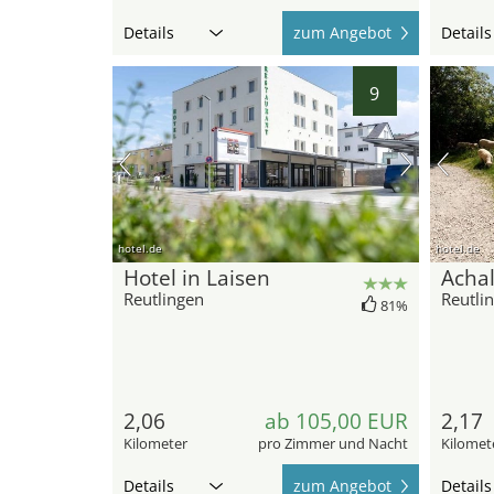
Details
zum Angebot
Details
9
hotel.de
hotel.de
Hotel in Laisen
Acha
Reutlingen
Reutli
81%
2,06
ab 105,00 EUR
2,17
Kilometer
pro Zimmer und Nacht
Kilomet
Details
zum Angebot
Details