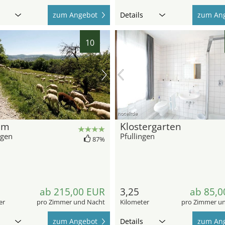
zum Angebot
Details
zum An
10
hotel.de
lm
Klostergarten
ngen
Pfullingen
87%
ab 215,00 EUR
3,25
ab 85,0
er
pro Zimmer und Nacht
Kilometer
pro Zimmer u
zum Angebot
Details
zum An