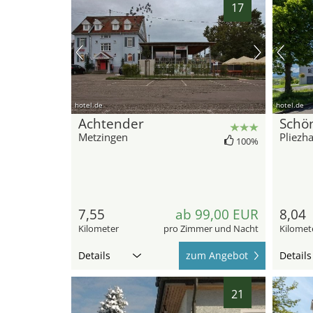
17
hotel.de
hotel.de
Achtender
Schö
Metzingen
Pliezh
100%
7,55
ab 99,00 EUR
8,04
Kilometer
pro Zimmer und Nacht
Kilomet
Details
zum Angebot
Details
21