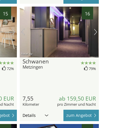
15
16
hotel.de
Schwanen
Metzingen
72%
79%
0 EUR
7,55
ab 159,50 EUR
nd Nacht
Kilometer
pro Zimmer und Nacht
gebot
Details
zum Angebot