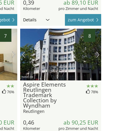
5 EUR
0,39
ab 89,10 EUR
nd Nacht
Kilometer
pro Zimmer und Nacht
gebot
Details
zum Angebot
7
8
hotel.de
Aspire Elements
Reutlingen
76%
78%
Trademark
Collection by
Wyndham
Reutlingen
0 EUR
0,46
ab 90,25 EUR
nd Nacht
Kilometer
pro Zimmer und Nacht