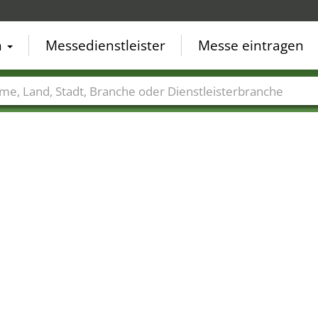
n
Messedienstleister
Messe eintragen
der
Städte
Branchen
Dienstleisterbranchen
28
25
18
22
17
14