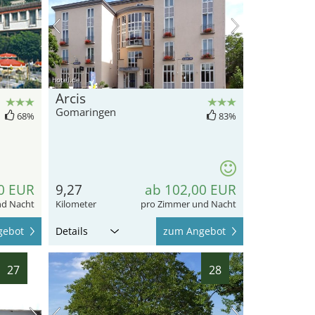
hotel.de
Arcis
Gomaringen
68%
83%
0 EUR
9,27
ab 102,00 EUR
nd Nacht
Kilometer
pro Zimmer und Nacht
gebot
Details
zum Angebot
27
28