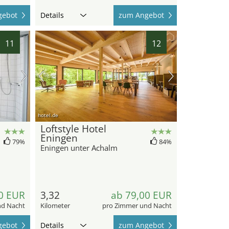
gebot
Details
zum Angebot
11
12
hotel.de
Loftstyle Hotel
Eningen
79%
84%
Eningen unter Achalm
0 EUR
3,32
ab 79,00 EUR
nd Nacht
Kilometer
pro Zimmer und Nacht
gebot
Details
zum Angebot