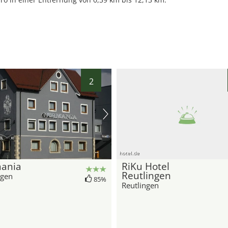
26
23
2
hotel.de
ania
RiKu Hotel
Reutlingen
ngen
85%
Reutlingen