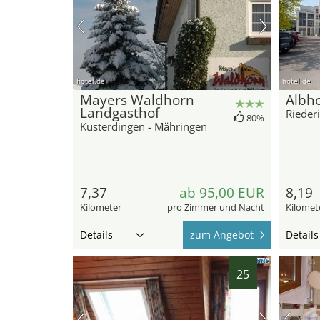
hotel.de
hotel.de
Mayers Waldhorn
Albho
Landgasthof
Rieder
80%
Kusterdingen - Mähringen
7,37
ab 95,00 EUR
8,19
Kilometer
pro Zimmer und Nacht
Kilomet
Details
zum Angebot
Details
25