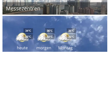
Messezentren
34°C
36°C
36°C
32°C
32°C
32°C
heute
morgen
Montag