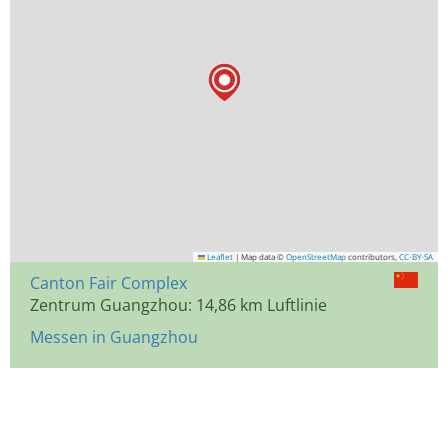
Leaflet
|
Map data ©
OpenStreetMap
contributors,
CC-BY-SA
Canton Fair Complex
Zentrum Guangzhou: 14,86 km Luftlinie
Messen in Guangzhou