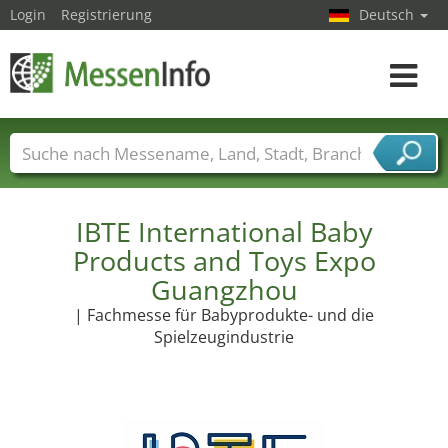
Login
Registrierung
Deutsch
Toggle
navigat
Messenamen
Länder
Städte
Branchen
Dienstleisterbranchen
IBTE International Baby
Products and Toys Expo
Guangzhou
| Fachmesse für Babyprodukte- und die
Spielzeugindustrie