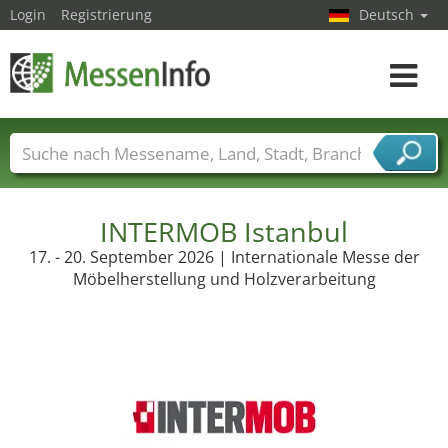
Login
Registrierung
Deutsch
Toggle
navigat
Messenamen
Länder
Städte
Branchen
Dienstleisterbranchen
INTERMOB Istanbul
17. - 20. September 2026 | Internationale Messe der
Möbelherstellung und Holzverarbeitung