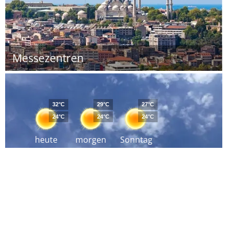
Messezentren
32°C
29°C
27°C
24°C
24°C
24°C
heute
morgen
Sonntag