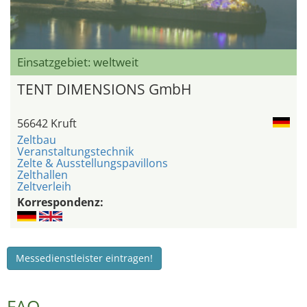
Einsatzgebiet: weltweit
TENT DIMENSIONS GmbH
56642 Kruft
Zeltbau
Veranstaltungstechnik
Zelte & Ausstellungspavillons
Zelthallen
Zeltverleih
Korrespondenz:
Messedienstleister eintragen!
FAQ