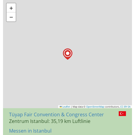
+
−
Leaflet
|
Map data ©
OpenStreetMap
contributors,
CC-BY-SA
Tüyap Fair Convention & Congress Center
Zentrum Istanbul: 35,19 km Luftlinie
Messen in Istanbul