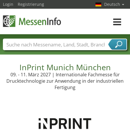
Login
Registrierung
Deutsch
Toggle
navigat
Messenamen
Länder
Städte
Branchen
Dienstleisterbranchen
InPrint Munich München
09. - 11. März 2027 | Internationale Fachmesse für
Drucktechnologie zur Anwendung in der industriellen
Fertigung