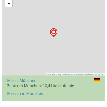
−
Leaflet
|
Map data ©
OpenStreetMap
contributors,
CC-BY-SA
Messe München
Zentrum München: 10,41 km Luftlinie
Messen in München