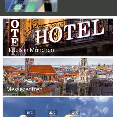
Hotels in München
Messezentren
28°C
22°C
24°C