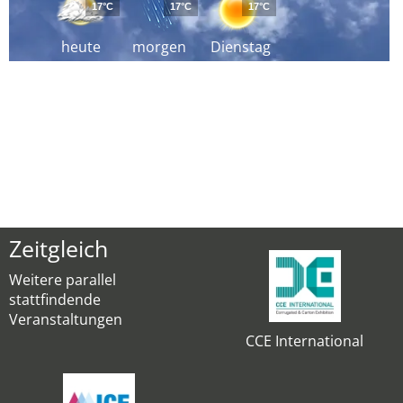
17°C
17°C
17°C
heute
morgen
Dienstag
Zeitgleich
Weitere parallel
stattfindende
Veranstaltungen
CCE International