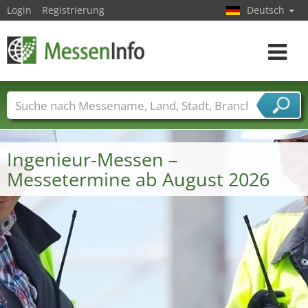
Login
Registrierung
Deutsch
Toggle
navigat
Messenamen
Länder
Städte
Branchen
Dienstleisterbranchen
Ingenieur-Messen –
Messetermine ab August 2026