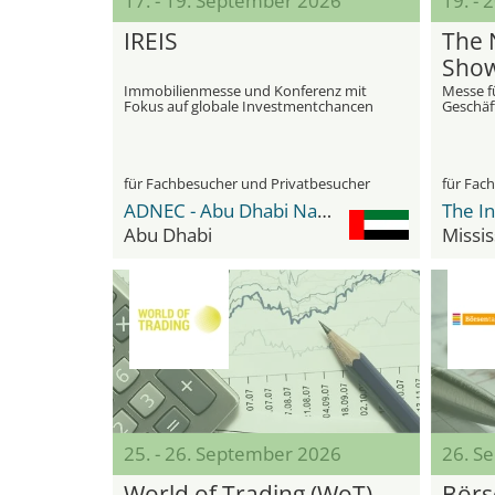
17. - 19. September 2026
19. -
IREIS
The 
Sho
Immobilienmesse und Konferenz mit
Messe f
Fokus auf globale Investmentchancen
Geschäf
für Fachbesucher und Privatbesucher
für Fac
ADNEC - Abu Dhabi National Exhibition Center
The In
Abu Dhabi
Missi
25. - 26. September 2026
26. S
World of Trading (WoT)
Börs