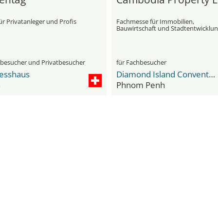
r Privatanleger und Profis
Fachmesse für Immobilien,
Bauwirtschaft und Stadtentwicklu
hbesucher und Privatbesucher
für Fachbesucher
esshaus
Diamond Island Convention and Exhibition Center
h
Phnom Penh