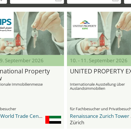
 09. September 2026
10. - 11. September 2026
rnational Property
UNITED PROPERTY E
w
tionale Immobilienmesse
Internationale Ausstellung über
Auslandsimmobilien
hbesucher
für Fachbesucher und Privatbesuc
Dubai World Trade Center DWTC
Rena
Zürich