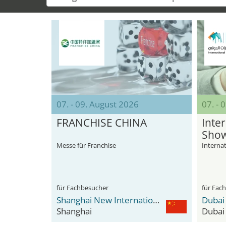
07. - 09. August 2026
07. -
FRANCHISE CHINA
Inte
Sho
Messe für Franchise
Interna
für Fachbesucher
für Fac
Shanghai New International Expo Center - SNIEC
Shanghai
Dubai