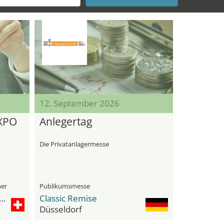
12. September 2026
XPO
Anlegertag
Die Privatanlagermesse
her
Publikumsmesse
issance Zurich Tower Hotel
Classic Remise
Düsseldorf