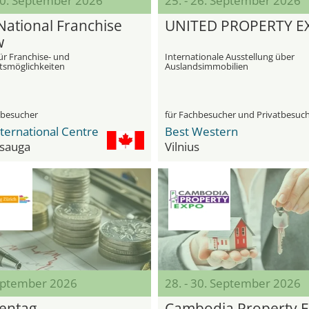
 20. September 2026
25. - 26. September 2026
National Franchise
UNITED PROPERTY E
w
ür Franchise- und
Internationale Ausstellung über
tsmöglichkeiten
Auslandsimmobilien
hbesucher
für Fachbesucher und Privatbesuc
ternational Centre
Best Western
ssauga
Vilnius
eptember 2026
28. - 30. September 2026
entag
Cambodia Property 