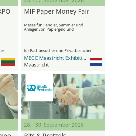
25. - 27. September 2026
XPO
MIF Paper Money Fair
Messe für Händler, Sammler und
Anleger von Papiergeld und
artverwandtem numismatischem
Material
her
für Fachbesucher und Privatbesucher
MECC Maastricht Exhibition & Congress Center
Maastricht
28. - 30. September 2026
Expo
Bits & Pretzels