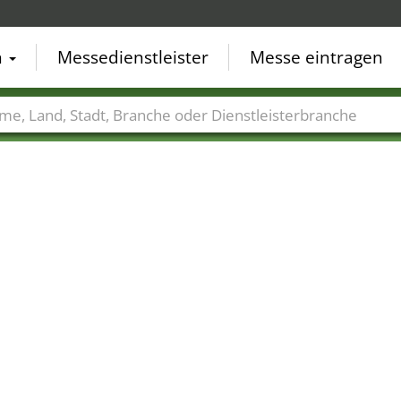
n
Messedienstleister
Messe eintragen
der
Städte
Branchen
Dienstleisterbranchen