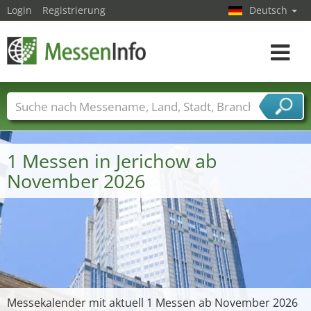
Login
Registrierung
Deutsch
Toggle
navigat
Messenamen
Länder
Städte
Branchen
Dienstleisterbranchen
1 Messen in Jerichow ab
November 2026
Messekalender mit aktuell 1 Messen ab November 2026