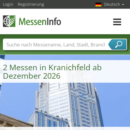
Login
Registrierung
Deutsch
Toggle
navigat
Messenamen
Länder
Städte
Branchen
Dienstleisterbranchen
2 Messen in Kranichfeld ab
Dezember 2026