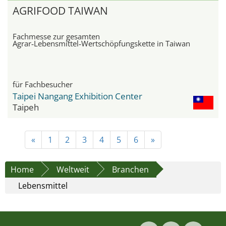
AGRIFOOD TAIWAN
Fachmesse zur gesamten
Agrar‑Lebensmittel‑Wertschöpfungskette in Taiwan
für Fachbesucher
Taipei Nangang Exhibition Center
Taipeh
«
1
2
3
4
5
6
»
Home
Weltweit
Branchen
Lebensmittel