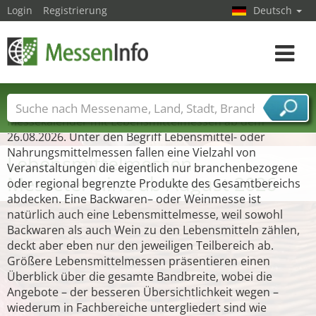
Login
Registrierung
Deutsch
Toggle
navigat
Messekalender mit Lebensmittelmessen ab dem
Messenamen
Länder
Städte
Branchen
26.08.2026. Unter den Begriff Lebensmittel- oder
Dienstleisterbranchen
Nahrungsmittelmessen fallen eine Vielzahl von
Lebensmittelmessen –
Veranstaltungen die eigentlich nur branchenbezogene
Messetermine ab August 2026
oder regional begrenzte Produkte des Gesamtbereichs
abdecken. Eine Backwaren– oder Weinmesse ist
natürlich auch eine Lebensmittelmesse, weil sowohl
Backwaren als auch Wein zu den Lebensmitteln zählen,
deckt aber eben nur den jeweiligen Teilbereich ab.
Größere Lebensmittelmessen präsentieren einen
Überblick über die gesamte Bandbreite, wobei die
Angebote – der besseren Übersichtlichkeit wegen –
wiederum in Fachbereiche untergliedert sind wie