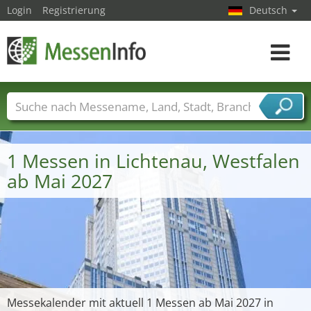
Login
Registrierung
Deutsch
Toggle
navigat
Messenamen
Länder
Städte
Branchen
Dienstleisterbranchen
1 Messen in Lichtenau, Westfalen
ab Mai 2027
Messekalender mit aktuell 1 Messen ab Mai 2027 in