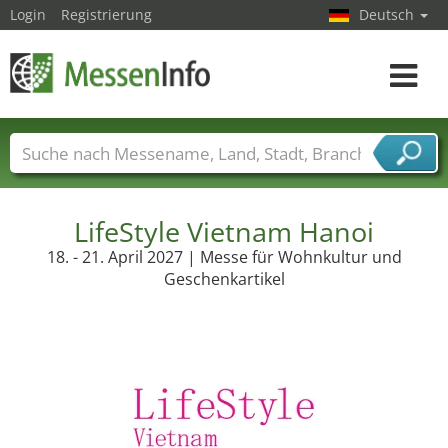
Login
Registrierung
Deutsch
Toggle
navigat
Messenamen
Länder
Städte
Branchen
Dienstleisterbranchen
LifeStyle Vietnam Hanoi
18. - 21. April 2027 | Messe für Wohnkultur und
Geschenkartikel