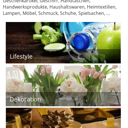
Geschenkartikel, Geschirr, Handtaschen,
Handwerksprodukte, Haushaltswaren, Heimtextilien,
Lampen, Möbel, Schmuck, Schuhe, Spielsachen, …
Lifestyle
Dekoration