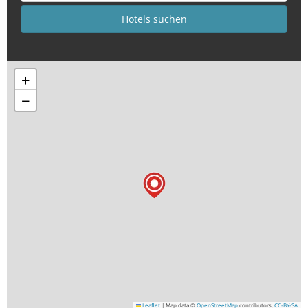
+
−
Leaflet
|
Map data ©
OpenStreetMap
contributors,
CC-BY-SA