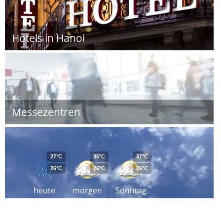
Hotels in Hanoi
Messezentren
27°C
35°C
37°C
26°C
26°C
26°C
heute
morgen
Sonntag