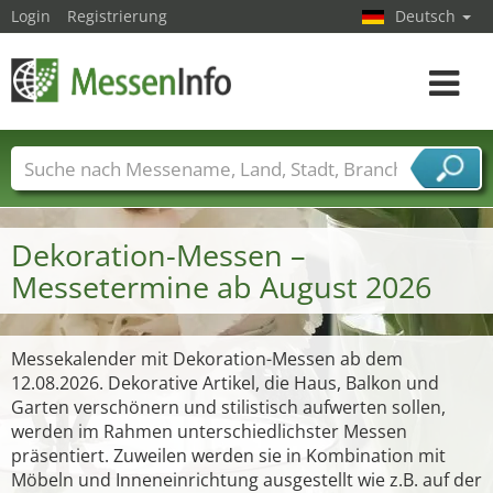
Login
Registrierung
Deutsch
Toggle
navigat
Messenamen
Länder
Städte
Branchen
Dienstleisterbranchen
Dekoration-Messen –
Messetermine ab August 2026
Messekalender mit Dekoration-Messen ab dem
12.08.2026. Dekorative Artikel, die Haus, Balkon und
Garten verschönern und stilistisch aufwerten sollen,
werden im Rahmen unterschiedlichster Messen
präsentiert. Zuweilen werden sie in Kombination mit
Möbeln und Inneneinrichtung ausgestellt wie z.B. auf der