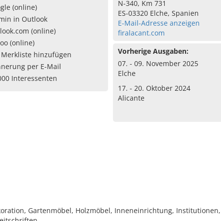
N-340, Km 731
gle (online)
ES-03320 Elche, Spanien
min in Outlook
E-Mail-Adresse anzeigen
look.com (online)
firalacant.com
oo (online)
Vorherige Ausgaben:
 Merkliste hinzufügen
07. - 09. November 2025
nnerung per E-Mail
Elche
000 Interessenten
17. - 20. Oktober 2024
Alicante
oration, Gartenmöbel, Holzmöbel, Inneneinrichtung, Institutione
itschriften, …