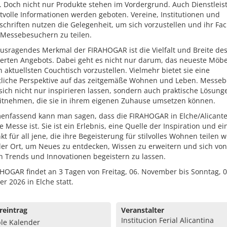
n. Doch nicht nur Produkte stehen im Vordergrund. Auch Dienstlei
volle Informationen werden geboten. Vereine, Institutionen und
schriften nutzen die Gelegenheit, um sich vorzustellen und ihr Fa
 Messebesuchern zu teilen.
ausragendes Merkmal der FIRAHOGAR ist die Vielfalt und Breite de
ierten Angebots. Dabei geht es nicht nur darum, das neueste Möbe
 aktuellsten Couchtisch vorzustellen. Vielmehr bietet sie eine
tliche Perspektive auf das zeitgemäße Wohnen und Leben. Messe
sich nicht nur inspirieren lassen, sondern auch praktische Lösun
itnehmen, die sie in ihrem eigenen Zuhause umsetzen können.
nfassend kann man sagen, dass die FIRAHOGAR in Elche/Alicante
e Messe ist. Sie ist ein Erlebnis, eine Quelle der Inspiration und ei
kt für all jene, die ihre Begeisterung für stilvolles Wohnen teilen w
ler Ort, um Neues zu entdecken, Wissen zu erweitern und sich von
n Trends und Innovationen begeistern zu lassen.
HOGAR findet an 3 Tagen von Freitag, 06. November bis Sonntag, 0
 2026 in Elche statt.
reintrag
Veranstalter
Institucion Ferial Alicantina
le Kalender