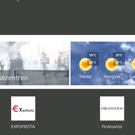
30°C
29°C
26°C
26°C
heute
morgen
Sa
sezentren
EXPOFIESTA
Firanovios