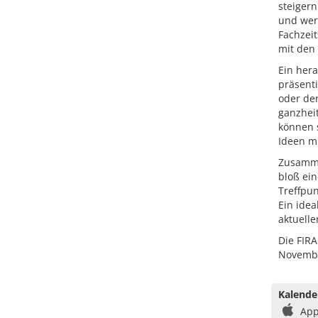
steiger
und wert
Fachzeit
mit den
Ein her
präsent
oder den
ganzhei
können 
Ideen m
Zusamme
bloß ein
Treffpun
Ein idea
aktuelle
Die FIRA
November
Kalende
App