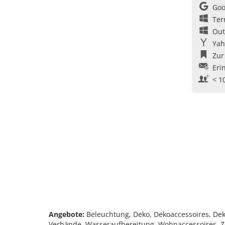
Goo
Ter
Out
Yah
Zur
Eri
< 1
Angebote:
Beleuchtung, Deko, Dekoaccessoires, Dek
Verbände, Wasseraufbereitung, Wohnaccessoires, Ze