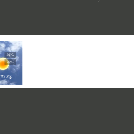
29°C
26°C
mstag