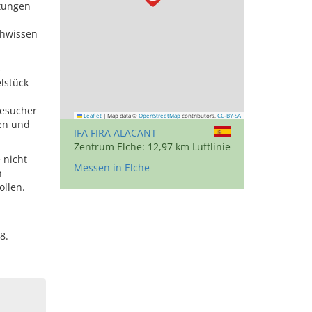
stungen
chwissen
s
lstück
besucher
Leaflet
|
Map data ©
OpenStreetMap
contributors,
CC-BY-SA
gen und
IFA FIRA ALACANT
Zentrum Elche: 12,97 km Luftlinie
 nicht
Messen in Elche
n
ollen.
8.