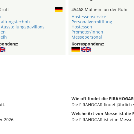
Kruft
45468 Mülheim an der Ruhr
u
Hostessenservice
taltungstechnik
Personalvermittlung
 Ausstellungspavillons
Hostessen
len
Promoter/innen
leih
Messepersonal
pondenz:
Korrespondenz:
Wie oft findet die FIRAHOGAR 
tt.
Die FIRAHOGAR findet jährlich s
Welche Art von Messe ist di
r 2026.
Die FIRAHOGAR ist eine Messe 