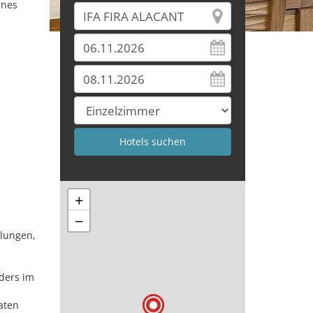
rnes
+
−
klungen,
ders im
aten