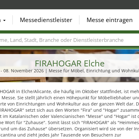
n
Messedienstleister
Messe eintragen
der
Städte
Branchen
Dienstleisterbranchen
FIRAHOGAR Elche
 - 08. November 2026 | Messe für Möbel, Einrichtung und Wohnku
HOGAR in Elche/Alicante, die häufig im Oktober stattfindet, ist meh
 Messe. Sie stellt jährlich einen Höhepunkt für Möbelliebhaber un
erte von Einrichtungen und Wohnkultur aus der ganzen Welt dar. D
IRAHOGAR" setzt sich aus den Worten "Fira" und "Hogar" zusamme
t im Katalanischen oder Valencianischen "Messe" und "Hogar" ist 
he Wort für "Zuhause". Somit lässt sich "FIRAHOGAR" als "Heimmes
und um das Zuhause" übersetzen. Organisiert wird sie von der Ins
licantina und zieht jedes Jahr Tausende von Besuchern zur