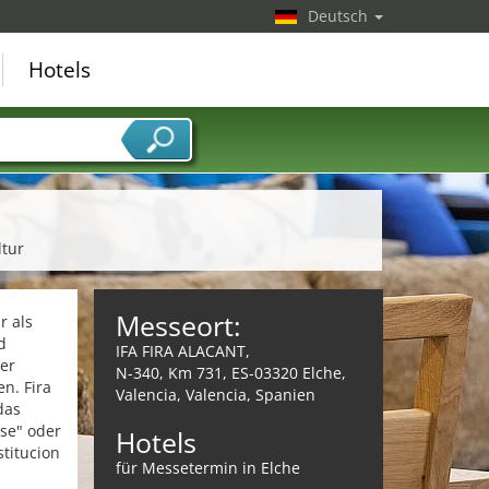
Deutsch
Hotels
ltur
Messeort:
r als
d
IFA FIRA ALACANT,
er
N-340, Km 731, ES-03320 Elche,
n. Fira
Valencia, Valencia, Spanien
das
se" oder
Hotels
titucion
für Messetermin in Elche