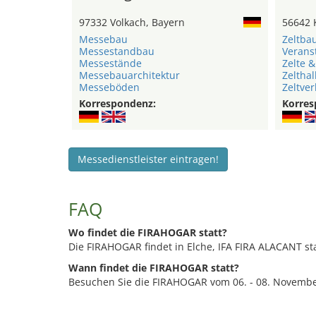
97332 Volkach, Bayern
56642 
Messebau
Zeltba
Messestandbau
Verans
Messestände
Zelte &
Messebauarchitektur
Zelthal
Messeböden
Zeltver
Korrespondenz:
Korres
Messedienstleister eintragen!
FAQ
Wo findet die FIRAHOGAR statt?
Die FIRAHOGAR findet in Elche, IFA FIRA ALACANT sta
Wann findet die FIRAHOGAR statt?
Besuchen Sie die FIRAHOGAR vom 06. - 08. Novembe