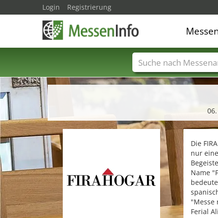
Login
Registrierung
Messe
Messenamen
Län
06.
Die FIRA
nur eine
Begeist
Name "F
bedeute
spanisc
"Messe r
Ferial A