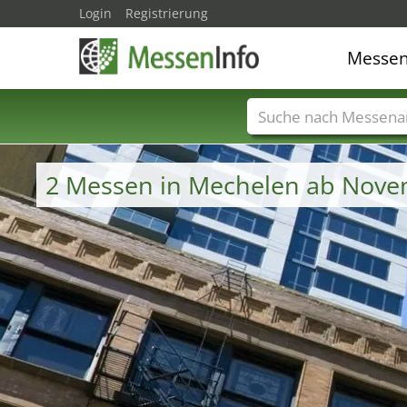
Login
Registrierung
Messe
Messenamen
Län
2 Messen in Mechelen ab Nove