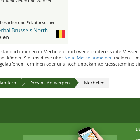
en, Renovieren und Wohnen
hbesucher und Privatbesucher
rhal Brussels North
len
ständlich können in Mechelen, noch weitere interessante Messen s
ind, können Sie uns diese über
Neue Messe anmelden
melden. Uns
gelaufenen Terminen oder uns noch unbekannte Messetermine si
Flandern
Provinz Antwerpen
Mechelen
D