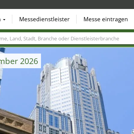
n
Messedienstleister
Messe eintragen
der
Städte
Branchen
Dienstleisterbranchen
mber 2026