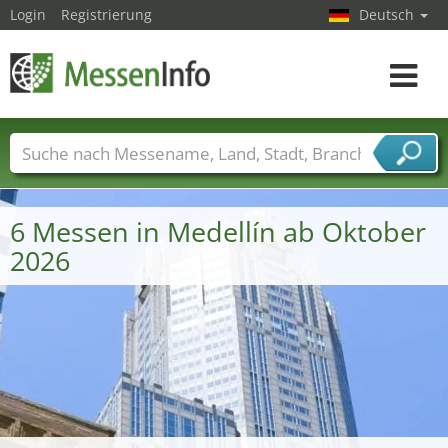
Login
Registrierung
Deutsch
Toggle
navigat
Messenamen
Länder
Städte
Branchen
Dienstleisterbranchen
6 Messen in Medellín ab Oktober
2026