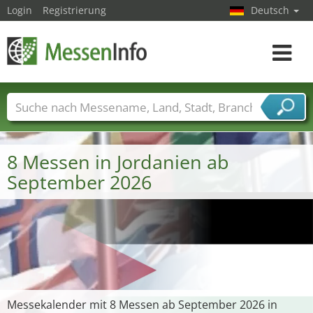
Login
Registrierung
Deutsch
Toggle
navigat
Messenamen
Länder
Städte
Branchen
Dienstleisterbranchen
8 Messen in Jordanien ab
September 2026
Messekalender mit 8 Messen ab September 2026 in