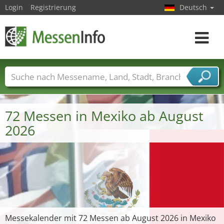
Login
Registrierung
Deutsch
Toggle
navigat
Messenamen
Länder
Städte
Branchen
Dienstleisterbranchen
72 Messen in Mexiko ab August
2026
Messekalender mit 72 Messen ab August 2026 in Mexiko