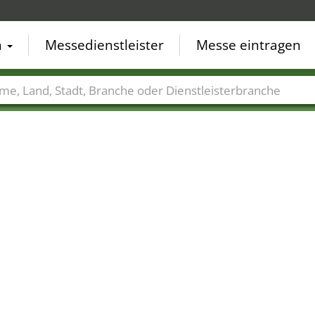
n
Messedienstleister
Messe eintragen
der
Städte
Branchen
Dienstleisterbranchen