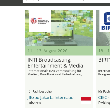
11. - 13. August 2026
18. - 
INTI Broadcasting,
BIRT
Entertainment & Media
Expo & Summit
Internationale B2B-Veranstaltung für
Interna
Medien, Rundfunk und Unterhaltung
Kongress
Filmeq
für Fachbesucher
für Fac
JIExpo Jakarta International Expo
Jakarta
Pekin