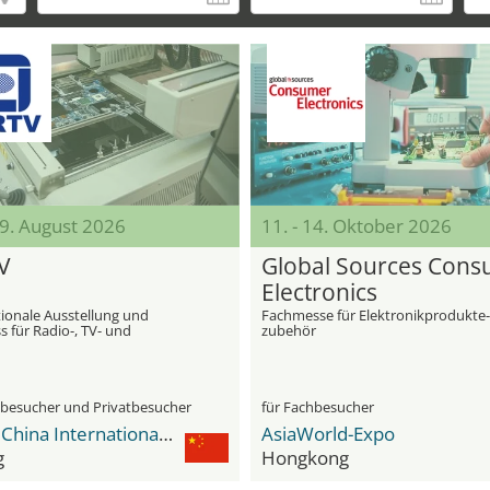
19. August 2026
11. - 14. Oktober 2026
V
Global Sources Con
Electronics
tionale Ausstellung und
Fachmesse für Elektronikprodukte
 für Radio-, TV- und
zubehör
uipment
hbesucher und Privatbesucher
für Fachbesucher
CIEC - China International Exhibition Center
AsiaWorld-Expo
g
Hongkong