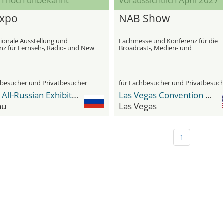
n noch unbekannt
Voraussichtlich April 2027
xpo
NAB Show
tionale Ausstellung und
Fachmesse und Konferenz für die
nz für Fernseh-, Radio- und New
Broadcast-, Medien- und
roadcasting-Technologie
Unterhaltungsindustrie
hbesucher und Privatbesucher
für Fachbesucher und Privatbesuc
VDNH All-Russian Exhibition Center
Las Vegas Convention Center (LVCC)
au
Las Vegas
1