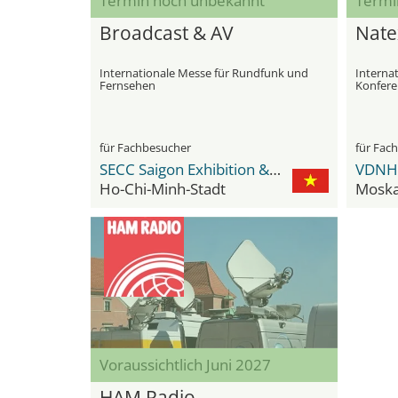
Termin noch unbekannt
Termi
Broadcast & AV
Nate
Internationale Messe für Rundfunk und
Interna
Fernsehen
Konfere
Media B
für Fachbesucher
für Fac
SECC Saigon Exhibition & Convention Center
Ho-Chi-Minh-Stadt
Mosk
Voraussichtlich Juni 2027
HAM Radio