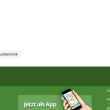
unktechnik
D
I
M