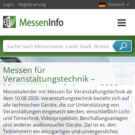
Login
Registrierung
Deutsch
Toggle
navigat
Messenamen
Länder
Städte
Branchen
Dienstleisterbranchen
Messen für
Veranstaltungstechnik –
Messetermine ab August 2026
Messekalender mit Messen für Veranstaltungstechnik ab
dem 10.08.2026. Veranstaltungstechnik bezieht sich auf
alle technischen Geräte, die zur Unterstützung von
Veranstaltungen eingesetzt werden, einschließlich Licht-
und Tontechnik, Videoprojektion, Beschallungsanlagen
und anderer audiovisueller Geräte. Ziel ist es, den
Teilnehmern ein einzigartiges und unvergessliches