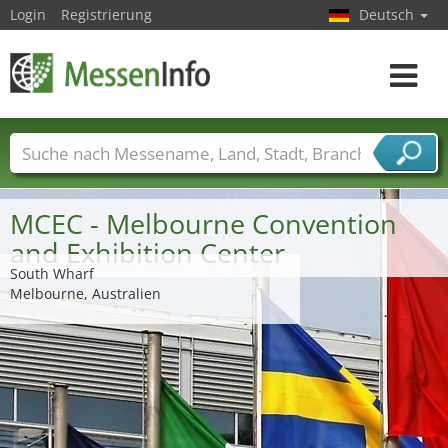
Login
Registrierung
Deutsch
Toggle
navigat
Messenamen
Länder
Städte
Branchen
Dienstleisterbranchen
MCEC - Melbourne Convention
and Exhibition Center
South Wharf
Melbourne, Australien