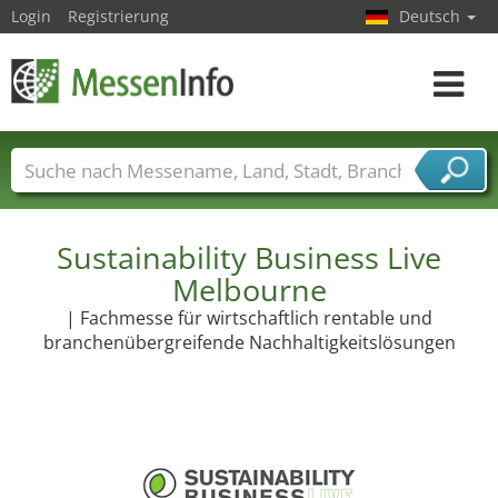
Login
Registrierung
Deutsch
Toggle
navigat
Messenamen
Länder
Städte
Branchen
Dienstleisterbranchen
Sustainability Business Live
Melbourne
| Fachmesse für wirtschaftlich rentable und
branchenübergreifende Nachhaltigkeitslösungen