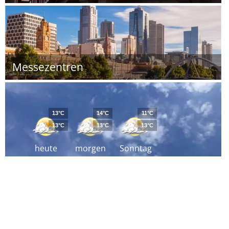
Messezentren
13°C
14°C
11°C
13°C
13°C
13°C
heute
morgen
Sonntag