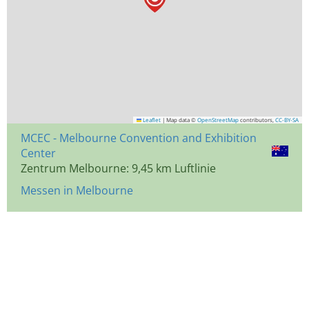
Leaflet
|
Map data ©
OpenStreetMap
contributors,
CC-BY-SA
MCEC - Melbourne Convention and Exhibition
Center
Zentrum Melbourne: 9,45 km Luftlinie
Messen in Melbourne