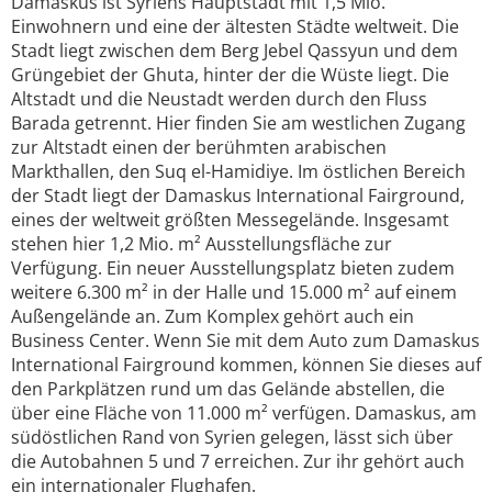
Damaskus ist Syriens Hauptstadt mit 1,5 Mio.
Einwohnern und eine der ältesten Städte weltweit. Die
Stadt liegt zwischen dem Berg Jebel Qassyun und dem
Grüngebiet der Ghuta, hinter der die Wüste liegt. Die
Altstadt und die Neustadt werden durch den Fluss
Barada getrennt. Hier finden Sie am westlichen Zugang
zur Altstadt einen der berühmten arabischen
Markthallen, den Suq el-Hamidiye. Im östlichen Bereich
der Stadt liegt der Damaskus International Fairground,
eines der weltweit größten Messegelände. Insgesamt
stehen hier 1,2 Mio. m² Ausstellungsfläche zur
Verfügung. Ein neuer Ausstellungsplatz bieten zudem
weitere 6.300 m² in der Halle und 15.000 m² auf einem
Außengelände an. Zum Komplex gehört auch ein
Business Center. Wenn Sie mit dem Auto zum Damaskus
International Fairground kommen, können Sie dieses auf
den Parkplätzen rund um das Gelände abstellen, die
über eine Fläche von 11.000 m² verfügen. Damaskus, am
südöstlichen Rand von Syrien gelegen, lässt sich über
die Autobahnen 5 und 7 erreichen. Zur ihr gehört auch
ein internationaler Flughafen.