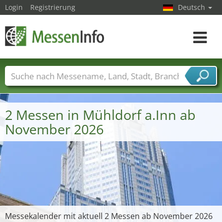
Login
Registrierung
Deutsch
Toggle
navigat
Messenamen
Länder
Städte
Branchen
Dienstleisterbranchen
2 Messen in Mühldorf a.Inn ab
November 2026
Messekalender mit aktuell 2 Messen ab November 2026