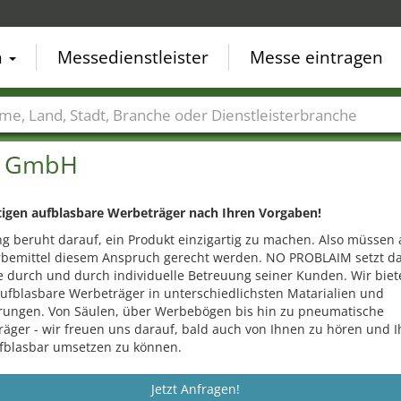
n
Messedienstleister
Messe eintragen
der
Städte
Branchen
Dienstleisterbranchen
r GmbH
tigen aufblasbare Werbeträger nach Ihren Vorgaben!
 beruht darauf, ein Produkt einzigartig zu machen. Also müssen
rbemittel diesem Anspruch gerecht werden. NO PROBLAIM setzt d
e durch und durch individuelle Betreuung seiner Kunden. Wir biet
ufblasbare Werbeträger in unterschiedlichsten Matarialien und
rungen. Von Säulen, über Werbebögen bis hin zu pneumatische
äger - wir freuen uns darauf, bald auch von Ihnen zu hören und I
fblasbar umsetzen zu können.
Jetzt Anfragen!