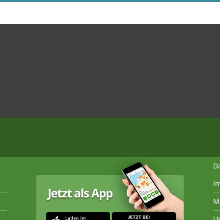
D
I
M
U