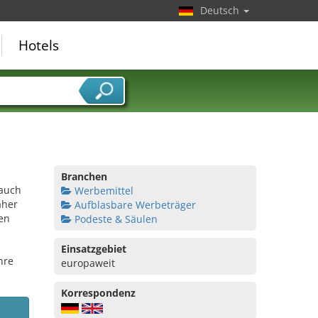
Deutsch
Hotels
Branchen
 auch
Werbemittel
aher
Aufblasbare Werbeträger
en
Podeste & Säulen
Einsatzgebiet
hre
europaweit
Korrespondenz