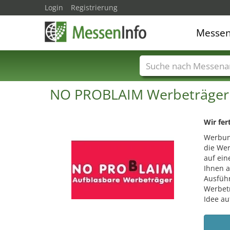
Login
Registrierung
Messe
Messenamen
Län
NO PROBLAIM Werbeträge
Wir fer
Werbung
die We
auf ein
Ihnen a
Ausfüh
Werbetr
Idee au