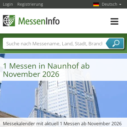
Login
Registrierung
Deutsch
Toggle
navigat
Messenamen
Länder
Städte
Branchen
Dienstleisterbranchen
1 Messen in Naunhof ab
November 2026
Messekalender mit aktuell 1 Messen ab November 2026