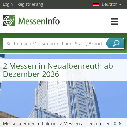
Login
Registrierung
Deutsch
Toggle
navigat
Messenamen
Länder
Städte
Branchen
Dienstleisterbranchen
2 Messen in Neualbenreuth ab
Dezember 2026
Messekalender mit aktuell 2 Messen ab Dezember 2026