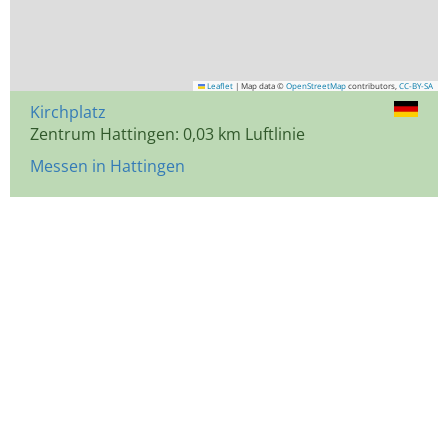
Leaflet
|
Map data ©
OpenStreetMap
contributors,
CC-BY-SA
Kirchplatz
Zentrum Hattingen: 0,03 km Luftlinie
Messen in Hattingen