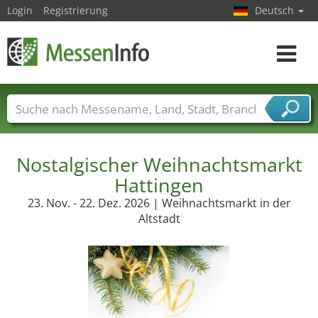
Login
Registrierung
Deutsch
Toggle
navigat
Messenamen
Länder
Städte
Branchen
Dienstleisterbranchen
Nostalgischer Weihnachtsmarkt
Hattingen
23. Nov. - 22. Dez. 2026 | Weihnachtsmarkt in der
Altstadt