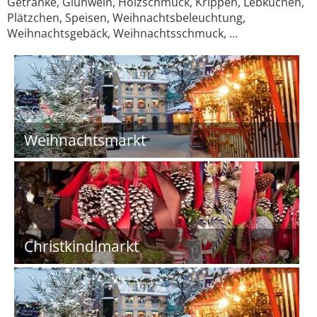
Getränke, Glühwein, Holzschmuck, Krippen, Lebkuchen,
Plätzchen, Speisen, Weihnachtsbeleuchtung,
Weihnachtsgebäck, Weihnachtsschmuck, …
Weihnachtsmarkt
Christkindlmarkt