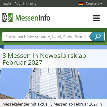
Login
Registrierung
Deutsch
Toggle
navigat
Messenamen
Länder
Städte
Branchen
Dienstleisterbranchen
8 Messen in Nowosibirsk ab
Februar 2027
Messekalender mit aktuell 8 Messen ab Februar 2027 in