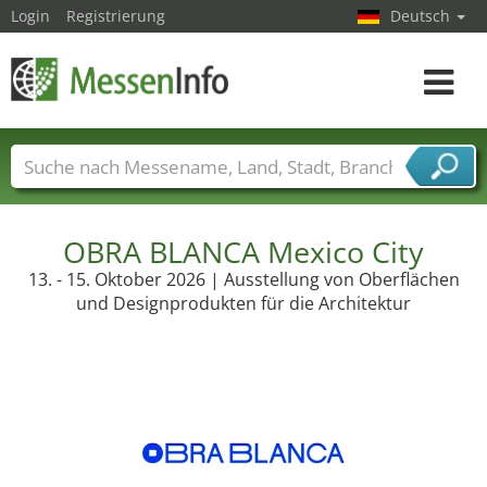
Login
Registrierung
Deutsch
Toggle
navigat
Messenamen
Länder
Städte
Branchen
Dienstleisterbranchen
OBRA BLANCA Mexico City
13. - 15. Oktober 2026 | Ausstellung von Oberflächen
und Designprodukten für die Architektur