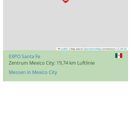
Leaflet
|
Map data ©
OpenStreetMap
contributors,
CC-BY-SA
EXPO Santa Fe
Zentrum Mexico City: 19,74 km Luftlinie
Messen in Mexico City