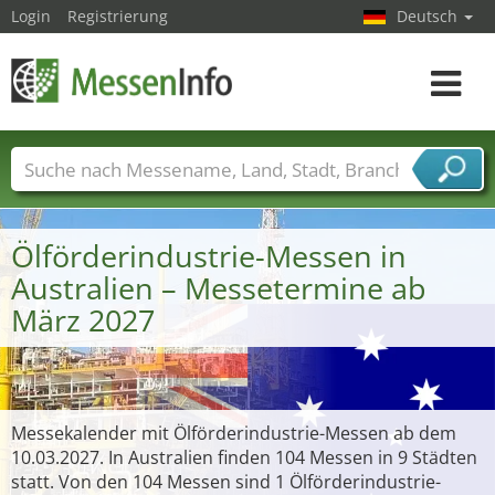
Login
Registrierung
Deutsch
Toggle
navigat
Messenamen
Länder
Städte
Branchen
Dienstleisterbranchen
Ölförderindustrie-Messen in
Australien – Messetermine ab
März 2027
Messekalender mit Ölförderindustrie-Messen ab dem
10.03.2027. In Australien finden 104 Messen in 9 Städten
statt. Von den 104 Messen sind 1 Ölförderindustrie-