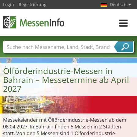
Login
Registrierung
Deutsch
Toggle
navigat
Messenamen
Länder
Städte
Branchen
Dienstleisterbranchen
Ölförderindustrie-Messen in
Bahrain – Messetermine ab April
2027
Messekalender mit Ölförderindustrie-Messen ab dem
06.04.2027. In Bahrain finden 5 Messen in 2 Städten
statt. Von den 5 Messen sind 1 Ölförderindustrie-