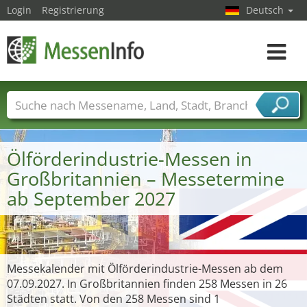
Login
Registrierung
Deutsch
Toggle
navigat
Messenamen
Länder
Städte
Branchen
Dienstleisterbranchen
Ölförderindustrie-Messen in
Großbritannien – Messetermine
ab September 2027
Messekalender mit Ölförderindustrie-Messen ab dem
07.09.2027. In Großbritannien finden 258 Messen in 26
Städten statt. Von den 258 Messen sind 1