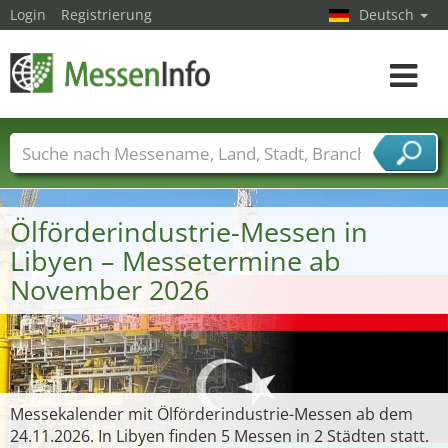
Login
Registrierung
Deutsch
Toggle
navigat
Messenamen
Länder
Städte
Branchen
Dienstleisterbranchen
Ölförderindustrie-Messen in
Libyen – Messetermine ab
November 2026
Messekalender mit Ölförderindustrie-Messen ab dem
24.11.2026. In Libyen finden 5 Messen in 2 Städten statt.