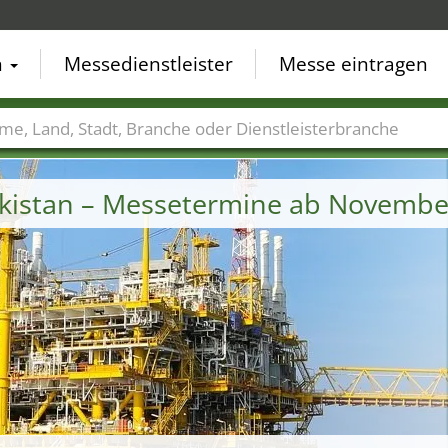
n
Messedienstleister
Messe eintragen
der
Städte
Branchen
Dienstleisterbranchen
akistan – Messetermine ab Novembe