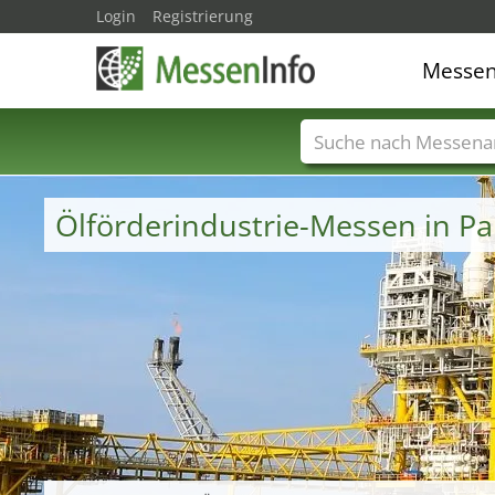
Login
Registrierung
Messe
Messenamen
Län
Ölförderindustrie-Messen in P