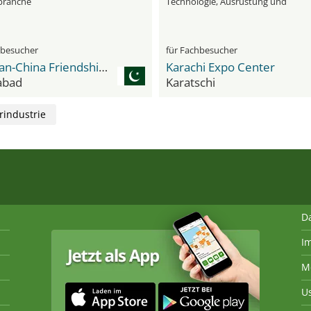
branche
Technologie, Ausrüstung und
Dienstleistungen
hbesucher
für Fachbesucher
Pakistan-China Friendship Center
Karachi Expo Center
abad
Karatschi
rindustrie
D
I
M
U