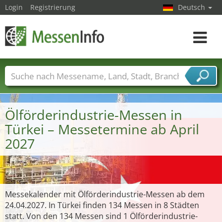
Login
Registrierung
Deutsch
Toggle
navigat
Messenamen
Länder
Städte
Branchen
Dienstleisterbranchen
Ölförderindustrie-Messen in
Türkei – Messetermine ab April
2027
Messekalender mit Ölförderindustrie-Messen ab dem
24.04.2027. In Türkei finden 134 Messen in 8 Städten
statt. Von den 134 Messen sind 1 Ölförderindustrie-