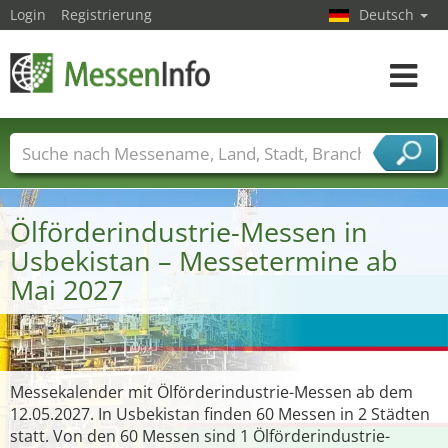
Login
Registrierung
Deutsch
Toggle
navigat
Messenamen
Länder
Städte
Branchen
Dienstleisterbranchen
Ölförderindustrie-Messen in
Usbekistan – Messetermine ab
Mai 2027
Messekalender mit Ölförderindustrie-Messen ab dem
12.05.2027. In Usbekistan finden 60 Messen in 2 Städten
statt. Von den 60 Messen sind 1 Ölförderindustrie-