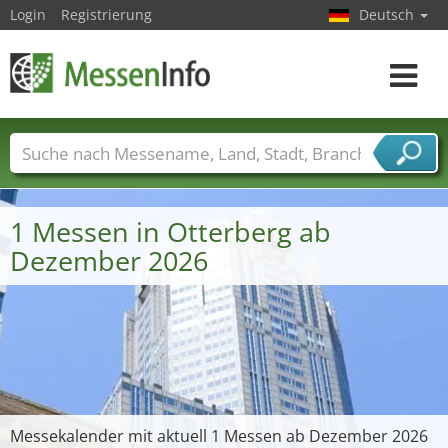
Login
Registrierung
Deutsch
Toggle
navigat
Messenamen
Länder
Städte
Branchen
Dienstleisterbranchen
1 Messen in Otterberg ab
Dezember 2026
Messekalender mit aktuell 1 Messen ab Dezember 2026