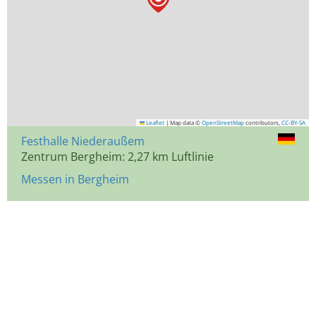
Leaflet
|
Map data ©
OpenStreetMap
contributors,
CC-BY-SA
Festhalle Niederaußem
Zentrum Bergheim: 2,27 km Luftlinie
Messen in Bergheim