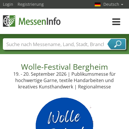
Login
Registrierung
Deutsch
Toggle
navigat
Messenamen
Länder
Städte
Branchen
Dienstleisterbranchen
Wolle-Festival Bergheim
19. - 20. September 2026 | Publikumsmesse für
hochwertige Garne, textile Handarbeiten und
kreatives Kunsthandwerk | Regionalmesse