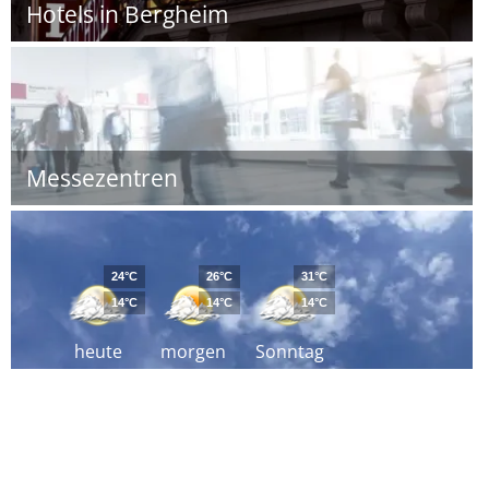
Hotels in Bergheim
Messezentren
24°C
26°C
31°C
14°C
14°C
14°C
heute
morgen
Sonntag